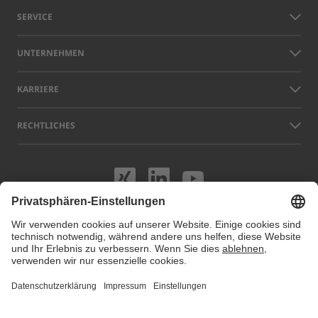
SERVICE
UNTERNEHMEN
KARRIERE
RECHTLICHES
Besuchen Sie uns
Besuchen Sie 
Besuchen S
Namen anderer Unternehmen und Produkte, die auf dieser Website
gezeigt werden, können Warenzeichen oder eingetragene Marken sein,
die nicht LAP, sondern den jeweiligen Eigentümern gehören. Unsere
Website verwendet Cookies. Sie können diese Cookies unter
Cookie
Einstellungen
verwalten oder deaktivieren. Für weitere Informationen
besuchen Sie unsere Datenschutzhinweise.