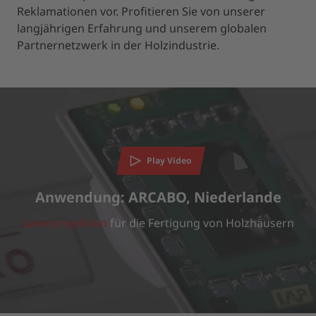
Reklamationen vor. Profitieren Sie von unserer
langjährigen Erfahrung und unserem globalen
Partnernetzwerk in der Holzindustrie.
Wir benötigen Ihre Zustimmung, um den
YouTube Video-Service zu laden!
Wir verwenden einen Service eines Drittanbieters, um
Videoinhalte einzubetten. Dieser Service kann Daten zu Ihren
Aktivitäten sammeln. Bitte lesen Sie die Details durch und
Play Video
stimmen Sie der Nutzung des Service zu, um dieses Video
anzusehen.
Anwendung: ARCABO, Niederlande
Laserprojektion
für die Fertigung von Holzhäusern
MEHR INFORMATIONEN
AKZEPTIEREN