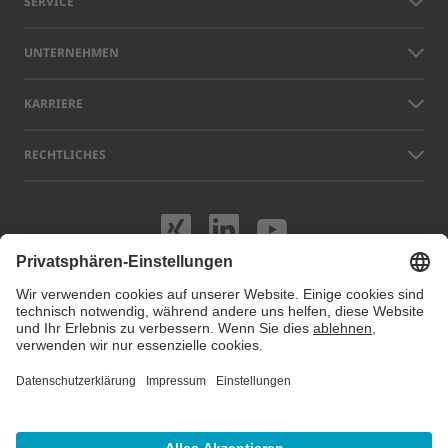
SERVICE
UNTERNEHMEN
KARRIERE
RECHTLICHES
Besuchen Sie uns
Besuchen Sie 
Besuchen S
Namen anderer Unternehmen und Produkte, die auf dieser Website
gezeigt werden, können Warenzeichen oder eingetragene Marken sein,
die nicht LAP, sondern den jeweiligen Eigentümern gehören. Unsere
Website verwendet Cookies. Sie können diese Cookies unter
Cookie
Einstellungen
verwalten oder deaktivieren. Für weitere Informationen
besuchen Sie unsere Datenschutzhinweise.