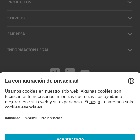
PRODUCTOS
SERVICIO
EMPRESA
INFORMACIÓN LEGAL
Visítenos en XING
Visítenos en L
Visítenos 
Los nombres de otras empresas y productos que aparecen en este sitio
web pueden ser marcas comerciales o registradas que no pertenecen a
LAP sino a sus respectivos titulares. Nuestro sitio web utiliza cookies.
Puede gestionar o desactivar estas cookies en
Preferencias de cookies
.
Para más información visite nuestra Política de privacidad.